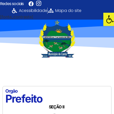
Redes sociais
Acessibilidade
Mapa do site
Abri
[fonte_contraste]
Portal da
Transparência
PREFEITURA MUNICIPAL DE CANTÁ
Orgão
Prefeito
SEÇÃO II