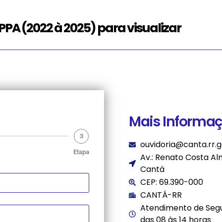
PPA (2022 à 2025) para visualizar
Mais Informaç
3
ouvidoria@canta.rr.g
Etapa
Av.: Renato Costa Al
Cantá
CEP: 69.390-000
CANTÁ-RR
Atendimento de Segu
das 08 às 14 horas