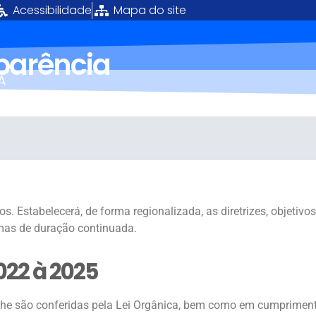
Acessibilidade
Mapa do site
sparência
Á
. Estabelecerá, de forma regionalizada, as diretrizes, objetiv
amas de duração continuada.
022 à 2025
e lhe são conferidas pela Lei Orgânica, bem como em cumpriment