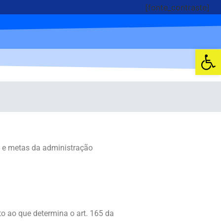
[fonte_contraste]
Abrir 
os e metas da administração
o ao que determina o art. 165 da