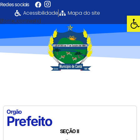
Redes sociais
Acessibilidade
Mapa do site
Abri
[fonte_contraste]
Portal da
Transparência
PREFEITURA MUNICIPAL DE CANTÁ
Orgão
Prefeito
SEÇÃO II