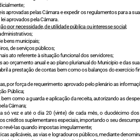
dicialmente;
Leis aprovadas pelas Câmara e expedir os regulamentos para a sua 
e lei aprovados pela Câmara.
ão por necessidade, de utilidade pública ou interesse social;
administrativos;
 de bens municipais;
iros, de serviços públicos;
ais ato referente à situação funcional dos servidores;
os ao orçamento anual e ao plano plurianual do Município e das sua
abril a prestação de contas bem como os balanços do exercício fi
dias, por força de requerimento aprovado pelo plenário as informa
ção Pública;
, bem como a guarda e aplicação da receita, autorizando as desp
pela Câmara;
a só vez e até o dia 20 (vinte) de cada mês, o duodécimo do
os créditos suplementares especiais, importando o seu descump
o revê-las quando impostas irregularmente;
sticas aplicáveis, as vias e logradouros públicos, mediante denom