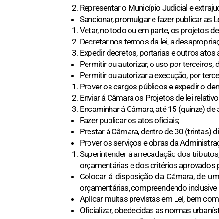
Representar o Município Judicial e extraju
Sancionar, promulgar e fazer publicar as 
Vetar, no todo ou em parte, os projetos d
Decretar nos termos da lei, a desapropriaç
Expedir decretos, portarias e outros atos 
Permitir ou autorizar, o uso por terceiros,
Permitir ou autorizar a execução, por terce
Prover os cargos públicos e expedir o dem
Enviar á Câmara os Projetos de lei relativ
Encaminhar á Câmara, até 15 (quinze) de 
Fazer publicar os atos oficiais;
Prestar á Câmara, dentro de 30 (trintas) 
Prover os serviços e obras da Administra
Superintender á arrecadação dos tributos
orçamentárias e dos critérios aprovados 
Colocar á disposição da Câmara, de um
orçamentárias, compreendendo inclusive 
Aplicar multas previstas em Lei, bem com
Oficializar, obedecidas as normas urbaní