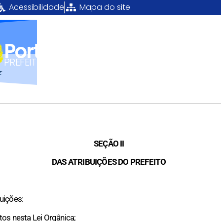
Acessibilidade
Mapa do site
Portal da Transparênci
PREFEITURA MUNICIPAL DE CANTÁ
SEÇÃO II
DAS ATRIBUIÇÕES DO PREFEITO
uições:
stos nesta Lei Orgânica;