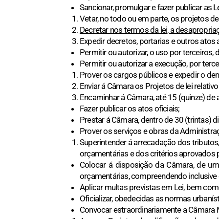
Sancionar, promulgar e fazer publicar as 
Vetar, no todo ou em parte, os projetos d
Decretar nos termos da lei, a desapropriaç
Expedir decretos, portarias e outros atos 
Permitir ou autorizar, o uso por terceiros,
Permitir ou autorizar a execução, por terce
Prover os cargos públicos e expedir o dem
Enviar á Câmara os Projetos de lei relativ
Encaminhar á Câmara, até 15 (quinze) de 
Fazer publicar os atos oficiais;
Prestar á Câmara, dentro de 30 (trintas) 
Prover os serviços e obras da Administra
Superintender á arrecadação dos tributos
orçamentárias e dos critérios aprovados 
Colocar á disposição da Câmara, de um
orçamentárias, compreendendo inclusive 
Aplicar multas previstas em Lei, bem com
Oficializar, obedecidas as normas urbaní
Convocar estraordinariamente a Câmara Mu