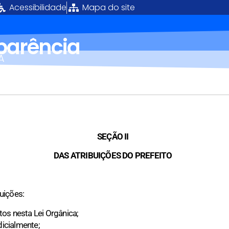
Acessibilidade
Mapa do site
sparência
Á
SEÇÃO II
DAS ATRIBUIÇÕES DO PREFEITO
uições:
stos nesta Lei Orgânica;
dicialmente;