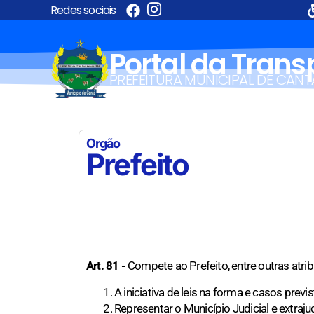
Redes sociais
Portal da Tran
PREFEITURA MUNICIPAL DE CANT
Orgão
Prefeito
Art. 81 -
Compete ao Prefeito, entre outras atrib
A iniciativa de leis na forma e casos previ
Representar o Município Judicial e extraju