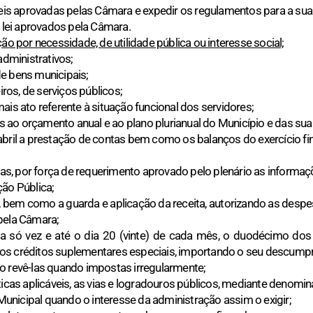
Leis aprovadas pelas Câmara e expedir os regulamentos para a sua 
e lei aprovados pela Câmara.
ão por necessidade, de utilidade pública ou interesse social;
administrativos;
 de bens municipais;
iros, de serviços públicos;
ais ato referente à situação funcional dos servidores;
os ao orçamento anual e ao plano plurianual do Município e das sua
abril a prestação de contas bem como os balanços do exercício fi
dias, por força de requerimento aprovado pelo plenário as informa
ção Pública;
, bem como a guarda e aplicação da receita, autorizando as desp
pela Câmara;
a só vez e até o dia 20 (vinte) de cada mês, o duodécimo do
os créditos suplementares especiais, importando o seu descump
o revê-las quando impostas irregularmente;
sticas aplicáveis, as vias e logradouros públicos, mediante denom
nicipal quando o interesse da administração assim o exigir;