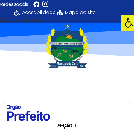
Redes sociais
Acessibilidade
Mapa do site
Abri
[fonte_contraste]
Portal da
Transparência
PREFEITURA MUNICIPAL DE CANTÁ
Orgão
Prefeito
SEÇÃO II