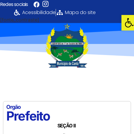
Redes sociais
Acessibilidade
Mapa do site
Abri
[fonte_contraste]
Portal da
Transparência
PREFEITURA MUNICIPAL DE CANTÁ
Orgão
Prefeito
SEÇÃO II