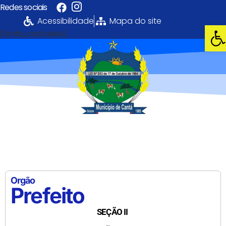
Redes sociais
Acessibilidade
Mapa do site
Abri
[fonte_contraste]
Portal da
Transparência
PREFEITURA MUNICIPAL DE CANTÁ
Orgão
Prefeito
SEÇÃO II