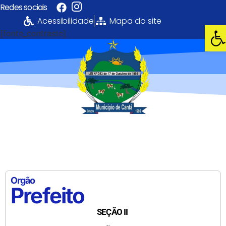
Redes sociais
Acessibilidade
Mapa do site
Abri
[fonte_contraste]
Portal da
Transparência
PREFEITURA MUNICIPAL DE CANTÁ
Orgão
Prefeito
SEÇÃO II