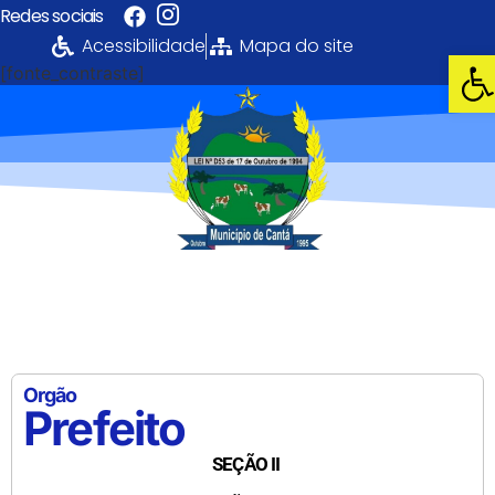
Redes sociais
Acessibilidade
Mapa do site
Abri
[fonte_contraste]
Portal da
Transparência
PREFEITURA MUNICIPAL DE CANTÁ
Orgão
Prefeito
SEÇÃO II