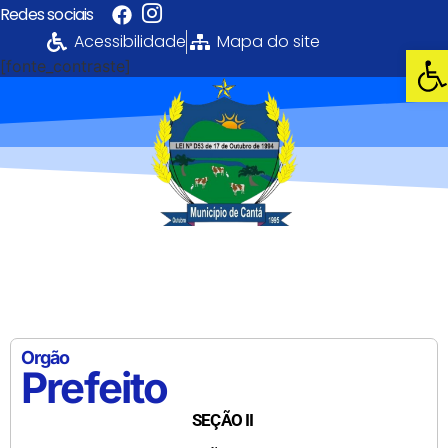
Redes sociais
Acessibilidade
Mapa do site
Abri
[fonte_contraste]
Portal da
Transparência
PREFEITURA MUNICIPAL DE CANTÁ
Orgão
Prefeito
SEÇÃO II