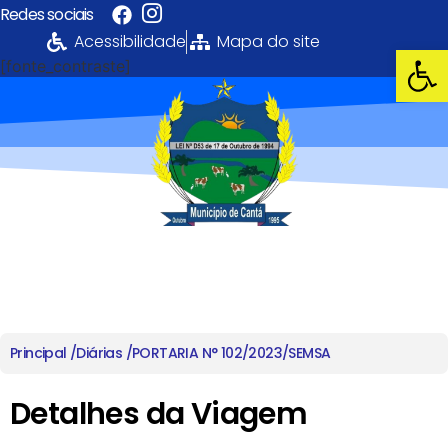
Redes sociais
Acessibilidade
Mapa do site
Abrir 
[fonte_contraste]
Portal da
Transparência
PREFEITURA MUNICIPAL DE CANTÁ
Principal /
Diárias /
PORTARIA N° 102/2023/SEMSA
Detalhes da Viagem