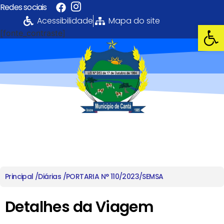
Redes sociais
Acessibilidade
Mapa do site
Abrir 
[fonte_contraste]
Portal da
Transparência
PREFEITURA MUNICIPAL DE CANTÁ
Principal /
Diárias /
PORTARIA N° 110/2023/SEMSA
Detalhes da Viagem