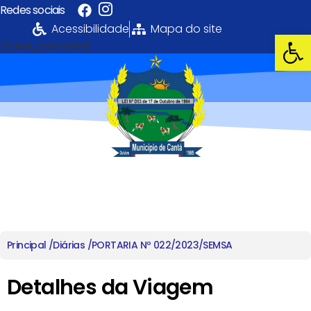
Redes sociais
Acessibilidade
Mapa do site
Abrir 
[fonte_contraste]
Portal da
Transparência
PREFEITURA MUNICIPAL DE CANTÁ
Principal /
Diárias /
PORTARIA Nº 022/2023/SEMSA
Detalhes da Viagem