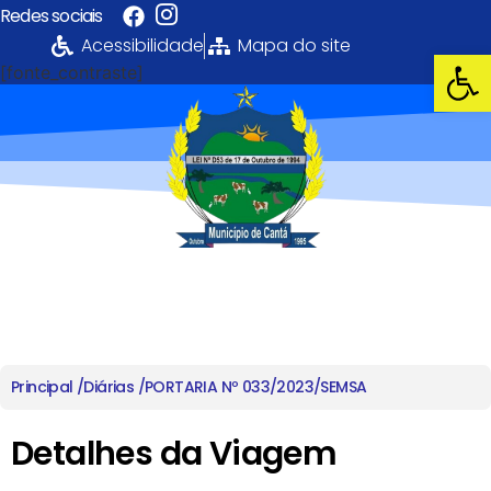
Redes sociais
Acessibilidade
Mapa do site
Abrir 
[fonte_contraste]
Portal da
Transparência
PREFEITURA MUNICIPAL DE CANTÁ
Principal /
Diárias /
PORTARIA Nº 033/2023/SEMSA
Detalhes da Viagem