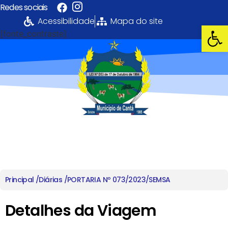
Redes sociais
Acessibilidade
Mapa do site
Abrir 
[fonte_contraste]
Portal da
Transparência
PREFEITURA MUNICIPAL DE CANTÁ
Principal /
Diárias /
PORTARIA Nº 073/2023/SEMSA
Detalhes da Viagem