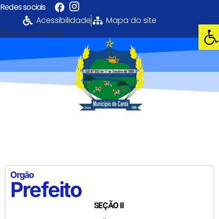
Redes sociais
Acessibilidade
Mapa do site
Abri
[fonte_contraste]
Portal da
Transparência
PREFEITURA MUNICIPAL DE CANTÁ
Orgão
Prefeito
SEÇÃO II