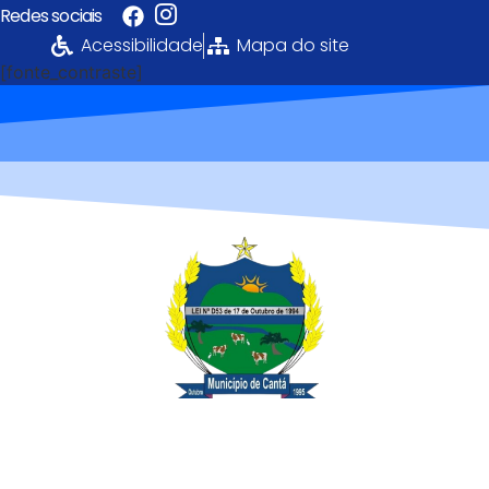
Redes sociais
Acessibilidade
Mapa do site
[fonte_contraste]
Portal da
Transparência
PREFEITURA MUNICIPAL DE CANTÁ