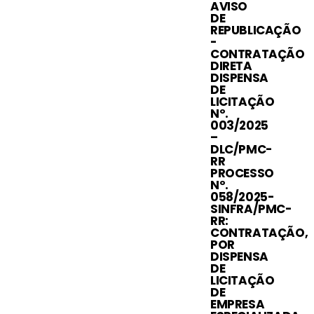
AVISO
DE
REPUBLICAÇÃO
-
CONTRATAÇÃO
DIRETA
DISPENSA
DE
LICITAÇÃO
Nº.
003/2025
–
DLC/PMC-
RR
PROCESSO
Nº.
058/2025-
SINFRA/PMC-
RR:
CONTRATAÇÃO,
POR
DISPENSA
DE
LICITAÇÃO
DE
EMPRESA