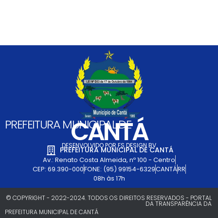
CANTÁ
PREFEITURA MUNICIPAL DE
DESENVOLVIDO POR FS DESIGN BV
PREFEITURA MUNICIPAL DE CANTÁ
Av.: Renato Costa Almeida, nº 100 - Centro
CEP: 69.390-000
FONE: (95) 99154-6329
CANTÁ
RR
08h às 17h
© COPYRIGHT - 2022-2024. TODOS OS DIREITOS RESERVADOS - PORTAL
DA TRANSPARÊNCIA DA
PREFEITURA MUNICIPAL DE CANTÁ