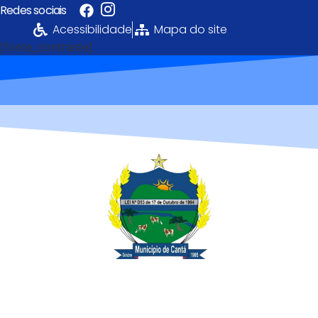
Redes sociais
Acessibilidade
Mapa do site
[fonte_contraste]
Portal da
Transparência
PREFEITURA MUNICIPAL DE CANTÁ