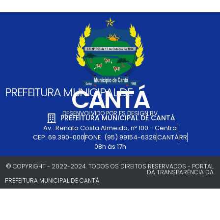
CANTÁ
PREFEITURA MUNICIPAL DE
DESENVOLVIDO POR FS DESIGN BV
PREFEITURA MUNICIPAL DE CANTÁ
Av.: Renato Costa Almeida, nº 100 - Centro
CEP: 69.390-000
FONE: (95) 99154-6329
CANTÁ
RR
08h às 17h
© COPYRIGHT - 2022-2024. TODOS OS DIREITOS RESERVADOS - PORTAL
DA TRANSPARÊNCIA DA
PREFEITURA MUNICIPAL DE CANTÁ