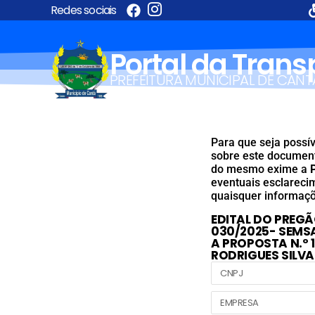
Redes sociais
Portal da Tran
PREFEITURA MUNICIPAL DE CANT
Para que seja possív
sobre este documento
do mesmo exime a
eventuais esclareci
quaisquer informaçõ
EDITAL DO PREGÃ
030/2025- SEMSA
A PROPOSTA N.º 
RODRIGUES SILVA