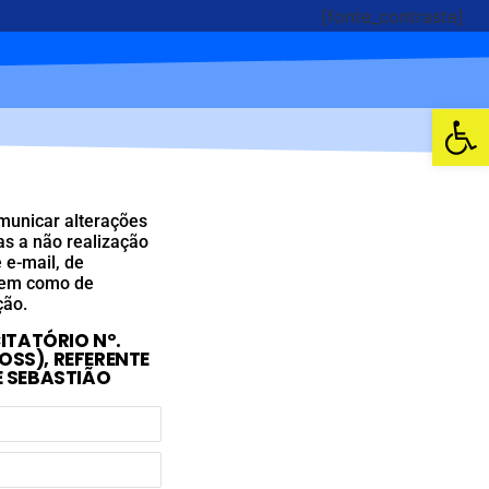
[fonte_contraste]
Abrir 
omunicar alterações
as a não realização
 e-mail, de
 bem como de
ção.
ITATÓRIO Nº.
OSS), REFERENTE
E SEBASTIÃO