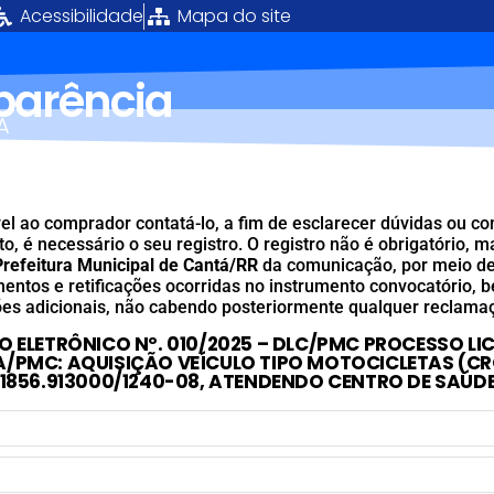
Acessibilidade
Mapa do site
sparência
Á
el ao comprador contatá-lo, a fim de esclarecer dúvidas ou c
, é necessário o seu registro. O registro não é obrigatório, m
Prefeitura Municipal de Cantá/RR
da comunicação, por meio de
mentos e retificações ocorridas no instrumento convocatório,
es adicionais, não cabendo posteriormente qualquer reclama
O ELETRÔNICO Nº. 010/2025 – DLC/PMC PROCESSO LIC
/PMC: AQUISIÇÃO VEÍCULO TIPO MOTOCICLETAS (CR
11856.913000/1240-08, ATENDENDO CENTRO DE SAÚD