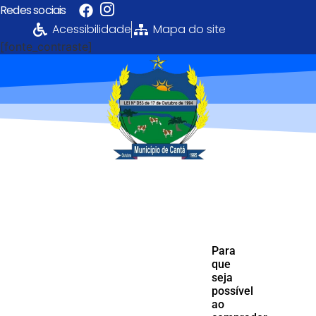
Redes sociais
Acessibilidade
Mapa do site
[fonte_contraste]
Portal da
Transparência
PREFEITURA MUNICIPAL DE CANTÁ
Para
que
seja
possível
ao