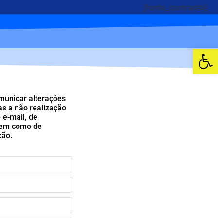
[fonte_contraste]
Abrir 
omunicar alterações
as a não realização
 e-mail, de
 bem como de
ção.