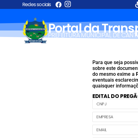
Redes sociais
Portal da Tran
PREFEITURA MUNICIPAL DE CANT
Para que seja possív
sobre este documento
do mesmo exime a
eventuais esclareci
quaisquer informaçõ
EDITAL DO PREGÃ