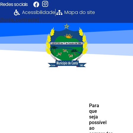
Redes sociais
Acessibilidade
Mapa do site
[fonte_contraste]
Portal da
Transparência
PREFEITURA MUNICIPAL DE CANTÁ
Para
que
seja
possível
ao