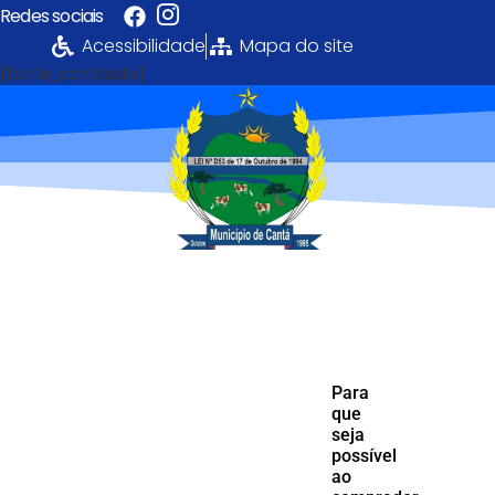
Redes sociais
Acessibilidade
Mapa do site
[fonte_contraste]
Portal da
Transparência
PREFEITURA MUNICIPAL DE CANTÁ
Para
que
seja
possível
ao