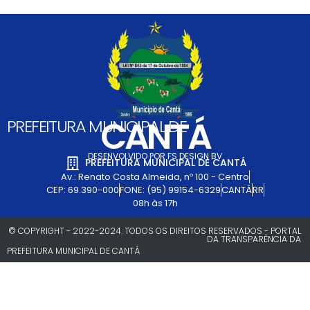
CANTÁ
PREFEITURA MUNICIPAL DE
DESENVOLVIDO POR FS DESIGN BV
PREFEITURA MUNICIPAL DE CANTÁ
Av.: Renato Costa Almeida, nº 100 - Centro
CEP: 69.390-000
FONE: (95) 99154-6329
CANTÁ
RR
08h às 17h
© COPYRIGHT - 2022-2024. TODOS OS DIREITOS RESERVADOS - PORTAL
DA TRANSPARÊNCIA DA
PREFEITURA MUNICIPAL DE CANTÁ