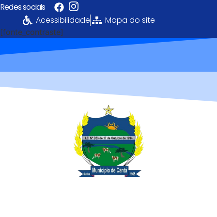
Redes sociais
Acessibilidade
Mapa do site
[fonte_contraste]
Portal da
Transparência
PREFEITURA MUNICIPAL DE CANTÁ