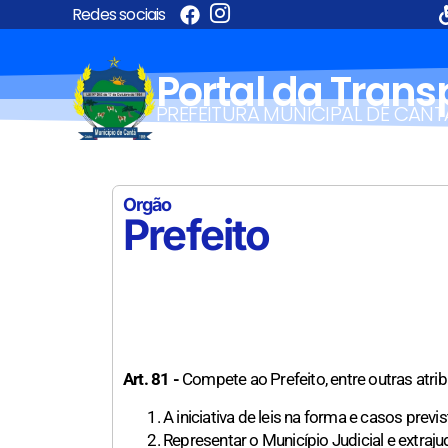
Redes sociais
Portal da Tran
PREFEITURA MUNICIPAL DE CANT
Orgão
Prefeito
Art. 81 -
Compete ao Prefeito, entre outras atrib
A iniciativa de leis na forma e casos previ
Representar o Município Judicial e extraju