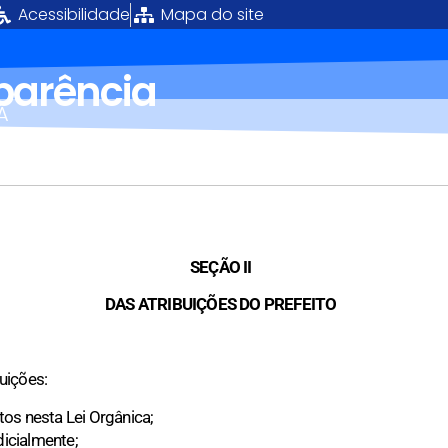
Acessibilidade
Mapa do site
sparência
Á
SEÇÃO II
DAS ATRIBUIÇÕES DO PREFEITO
uições:
stos nesta Lei Orgânica;
dicialmente;