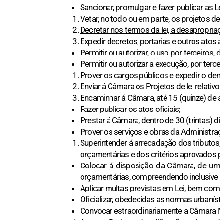
Sancionar, promulgar e fazer publicar as 
Vetar, no todo ou em parte, os projetos d
Decretar nos termos da lei, a desapropriaç
Expedir decretos, portarias e outros atos 
Permitir ou autorizar, o uso por terceiros,
Permitir ou autorizar a execução, por terce
Prover os cargos públicos e expedir o dem
Enviar á Câmara os Projetos de lei relativ
Encaminhar á Câmara, até 15 (quinze) de 
Fazer publicar os atos oficiais;
Prestar á Câmara, dentro de 30 (trintas) 
Prover os serviços e obras da Administra
Superintender á arrecadação dos tributos
orçamentárias e dos critérios aprovados 
Colocar á disposição da Câmara, de um
orçamentárias, compreendendo inclusive 
Aplicar multas previstas em Lei, bem com
Oficializar, obedecidas as normas urbaní
Convocar estraordinariamente a Câmara Mu