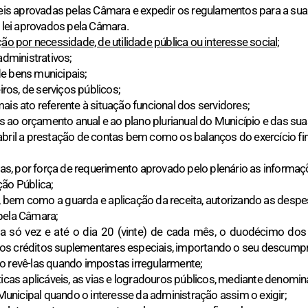
Leis aprovadas pelas Câmara e expedir os regulamentos para a sua 
e lei aprovados pela Câmara.
ão por necessidade, de utilidade pública ou interesse social;
administrativos;
 de bens municipais;
iros, de serviços públicos;
ais ato referente à situação funcional dos servidores;
os ao orçamento anual e ao plano plurianual do Município e das sua
abril a prestação de contas bem como os balanços do exercício fi
dias, por força de requerimento aprovado pelo plenário as informa
ção Pública;
, bem como a guarda e aplicação da receita, autorizando as desp
pela Câmara;
a só vez e até o dia 20 (vinte) de cada mês, o duodécimo do
os créditos suplementares especiais, importando o seu descump
o revê-las quando impostas irregularmente;
sticas aplicáveis, as vias e logradouros públicos, mediante denom
nicipal quando o interesse da administração assim o exigir;