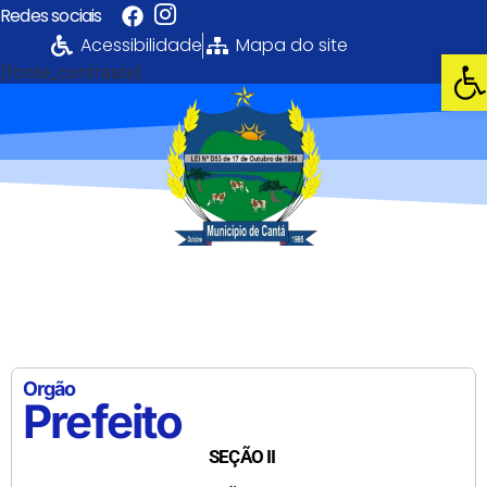
Redes sociais
Acessibilidade
Mapa do site
Abri
[fonte_contraste]
Portal da
Transparência
PREFEITURA MUNICIPAL DE CANTÁ
Orgão
Prefeito
SEÇÃO II