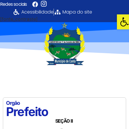
Redes sociais
Acessibilidade
Mapa do site
Abri
[fonte_contraste]
Portal da
Transparência
PREFEITURA MUNICIPAL DE CANTÁ
Orgão
Prefeito
SEÇÃO II