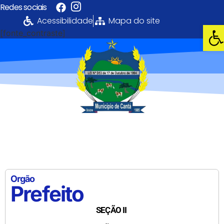
Redes sociais
Acessibilidade
Mapa do site
Abri
[fonte_contraste]
Portal da
Transparência
PREFEITURA MUNICIPAL DE CANTÁ
Orgão
Prefeito
SEÇÃO II