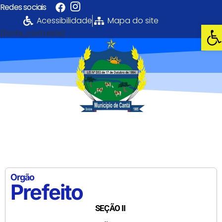
Redes sociais
Acessibilidade
Mapa do site
Abri
[fonte_contraste]
Portal da
Transparência
PREFEITURA MUNICIPAL DE CANTÁ
Orgão
Prefeito
SEÇÃO II