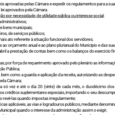
Leis aprovadas pelas Câmara e expedir os regulamentos para a sua 
e lei aprovados pela Câmara.
ão por necessidade, de utilidade pública ou interesse social;
administrativos;
 de bens municipais;
iros, de serviços públicos;
ais ato referente à situação funcional dos servidores;
os ao orçamento anual e ao plano plurianual do Município e das sua
abril a prestação de contas bem como os balanços do exercício fi
dias, por força de requerimento aprovado pelo plenário as informa
ção Pública;
, bem como a guarda e aplicação da receita, autorizando as desp
pela Câmara;
a só vez e até o dia 20 (vinte) de cada mês, o duodécimo do
os créditos suplementares especiais, importando o seu descump
o revê-las quando impostas irregularmente;
sticas aplicáveis, as vias e logradouros públicos, mediante denom
nicipal quando o interesse da administração assim o exigir;