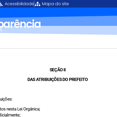
Acessibilidade
Mapa do site
sparência
Á
SEÇÃO II
DAS ATRIBUIÇÕES DO PREFEITO
uições:
stos nesta Lei Orgânica;
dicialmente;