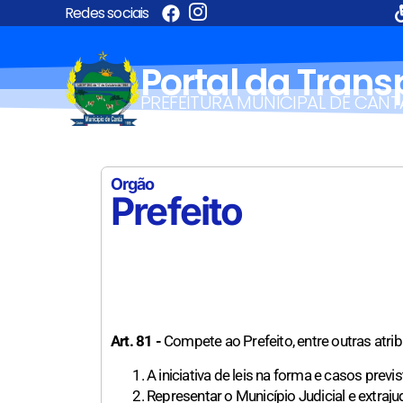
Redes sociais
Portal da Tran
PREFEITURA MUNICIPAL DE CANT
Orgão
Prefeito
Art. 81 -
Compete ao Prefeito, entre outras atrib
A iniciativa de leis na forma e casos previ
Representar o Município Judicial e extraju