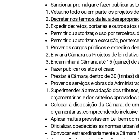
Sancionar, promulgar e fazer publicar as 
Vetar, no todo ou em parte, os projetos d
Decretar nos termos da lei, a desapropriaç
Expedir decretos, portarias e outros atos 
Permitir ou autorizar, o uso por terceiros,
Permitir ou autorizar a execução, por terce
Prover os cargos públicos e expedir o dem
Enviar á Câmara os Projetos de lei relativ
Encaminhar á Câmara, até 15 (quinze) de 
Fazer publicar os atos oficiais;
Prestar á Câmara, dentro de 30 (trintas) 
Prover os serviços e obras da Administra
Superintender á arrecadação dos tributos
orçamentárias e dos critérios aprovados 
Colocar á disposição da Câmara, de um
orçamentárias, compreendendo inclusive 
Aplicar multas previstas em Lei, bem com
Oficializar, obedecidas as normas urbaní
Convocar estraordinariamente a Câmara Mu