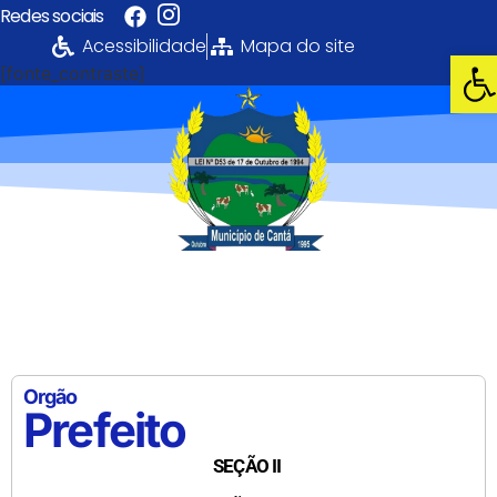
Redes sociais
Acessibilidade
Mapa do site
Abri
[fonte_contraste]
Portal da
Transparência
PREFEITURA MUNICIPAL DE CANTÁ
Orgão
Prefeito
SEÇÃO II