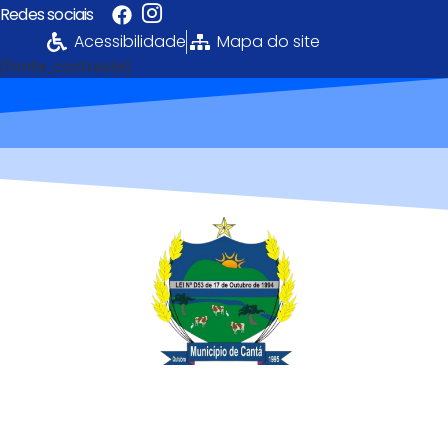
Redes sociais
Acessibilidade
Mapa do site
[fonte_contraste]
Portal da
Transparência
PREFEITURA MUNICIPAL DE CANTÁ