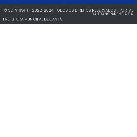
© COPYRIGHT - 2022-2024. TODOS OS DIREITOS RESERVADOS - PORTAL
DA TRANSPARÊNCIA DA
PREFEITURA MUNICIPAL DE CANTÁ