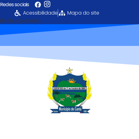
Redes sociais
Acessibilidade
Mapa do site
[fonte_contraste]
Portal da
Transparência
PREFEITURA MUNICIPAL DE CANTÁ