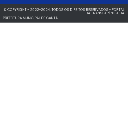
© COPYRIGHT - 2022-2024. TODOS OS DIREITOS RESERVADOS - PORTAL
DA TRANSPARÊNCIA DA
PREFEITURA MUNICIPAL DE CANTÁ