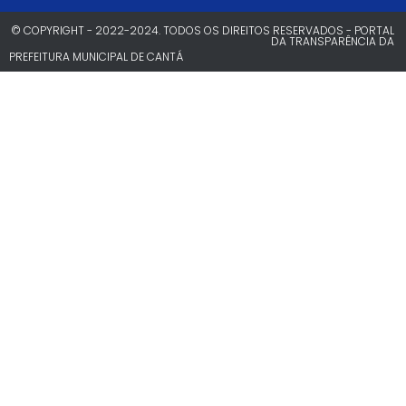
© COPYRIGHT - 2022-2024. TODOS OS DIREITOS RESERVADOS - PORTAL
DA TRANSPARÊNCIA DA
PREFEITURA MUNICIPAL DE CANTÁ