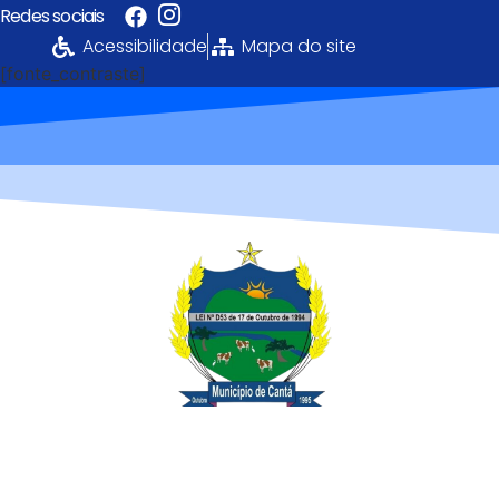
Redes sociais
Acessibilidade
Mapa do site
[fonte_contraste]
Portal da
Transparência
PREFEITURA MUNICIPAL DE CANTÁ