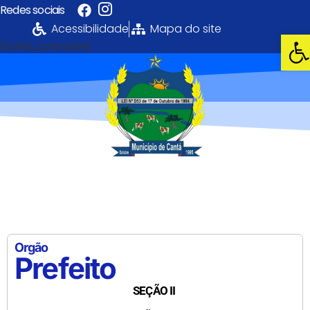
Redes sociais
Acessibilidade
Mapa do site
Abri
[fonte_contraste]
Portal da
Transparência
PREFEITURA MUNICIPAL DE CANTÁ
Orgão
Prefeito
SEÇÃO II