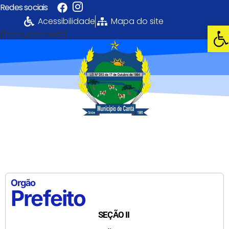
Redes sociais
Acessibilidade
Mapa do site
Abri
[fonte_contraste]
Portal da
Transparência
PREFEITURA MUNICIPAL DE CANTÁ
Orgão
Prefeito
SEÇÃO II