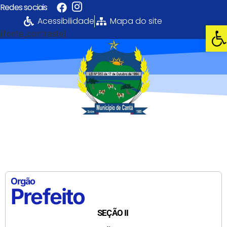
Redes sociais
Acessibilidade
Mapa do site
Abri
[fonte_contraste]
Portal da
Transparência
PREFEITURA MUNICIPAL DE CANTÁ
Orgão
Prefeito
SEÇÃO II