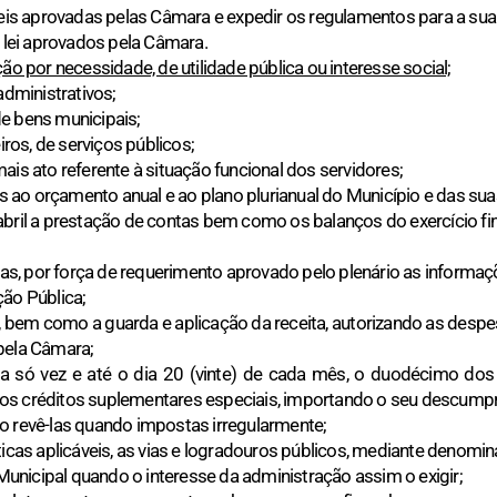
Leis aprovadas pelas Câmara e expedir os regulamentos para a sua 
e lei aprovados pela Câmara.
ão por necessidade, de utilidade pública ou interesse social;
administrativos;
 de bens municipais;
iros, de serviços públicos;
ais ato referente à situação funcional dos servidores;
os ao orçamento anual e ao plano plurianual do Município e das sua
abril a prestação de contas bem como os balanços do exercício fi
dias, por força de requerimento aprovado pelo plenário as informa
ção Pública;
, bem como a guarda e aplicação da receita, autorizando as desp
pela Câmara;
a só vez e até o dia 20 (vinte) de cada mês, o duodécimo do
os créditos suplementares especiais, importando o seu descump
o revê-las quando impostas irregularmente;
sticas aplicáveis, as vias e logradouros públicos, mediante denom
nicipal quando o interesse da administração assim o exigir;