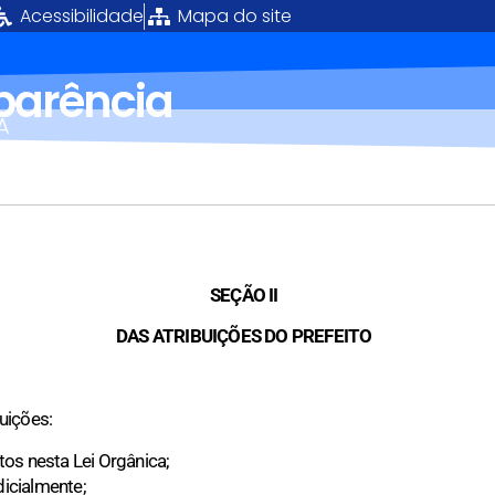
Acessibilidade
Mapa do site
sparência
Á
SEÇÃO II
DAS ATRIBUIÇÕES DO PREFEITO
uições:
stos nesta Lei Orgânica;
dicialmente;