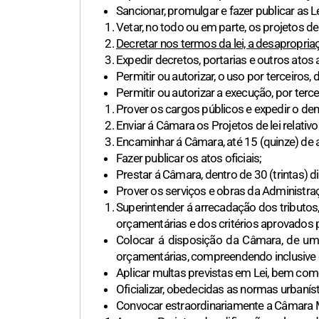
Sancionar, promulgar e fazer publicar as 
Vetar, no todo ou em parte, os projetos d
Decretar nos termos da lei, a desapropriaç
Expedir decretos, portarias e outros atos 
Permitir ou autorizar, o uso por terceiros,
Permitir ou autorizar a execução, por terce
Prover os cargos públicos e expedir o dem
Enviar á Câmara os Projetos de lei relativ
Encaminhar á Câmara, até 15 (quinze) de 
Fazer publicar os atos oficiais;
Prestar á Câmara, dentro de 30 (trintas) 
Prover os serviços e obras da Administra
Superintender á arrecadação dos tributos
orçamentárias e dos critérios aprovados 
Colocar á disposição da Câmara, de um
orçamentárias, compreendendo inclusive 
Aplicar multas previstas em Lei, bem com
Oficializar, obedecidas as normas urbaní
Convocar estraordinariamente a Câmara Mu