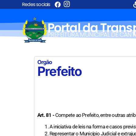
Redes sociais
Portal da Tran
PREFEITURA MUNICIPAL DE CANT
Orgão
Prefeito
Art. 81 -
Compete ao Prefeito, entre outras atrib
A iniciativa de leis na forma e casos previ
Representar o Município Judicial e extraju