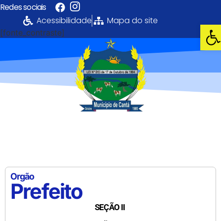
Redes sociais
Acessibilidade
Mapa do site
Abri
[fonte_contraste]
Portal da
Transparência
PREFEITURA MUNICIPAL DE CANTÁ
Orgão
Prefeito
SEÇÃO II