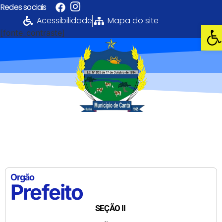
Redes sociais
Acessibilidade
Mapa do site
Abri
[fonte_contraste]
Portal da
Transparência
PREFEITURA MUNICIPAL DE CANTÁ
Orgão
Prefeito
SEÇÃO II