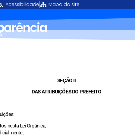
Acessibilidade
Mapa do site
sparência
Á
SEÇÃO II
DAS ATRIBUIÇÕES DO PREFEITO
uições:
stos nesta Lei Orgânica;
dicialmente;