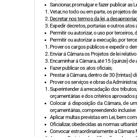
Sancionar, promulgar e fazer publicar as 
Vetar, no todo ou em parte, os projetos d
Decretar nos termos da lei, a desapropriaç
Expedir decretos, portarias e outros atos 
Permitir ou autorizar, o uso por terceiros,
Permitir ou autorizar a execução, por terce
Prover os cargos públicos e expedir o dem
Enviar á Câmara os Projetos de lei relativ
Encaminhar á Câmara, até 15 (quinze) de 
Fazer publicar os atos oficiais;
Prestar á Câmara, dentro de 30 (trintas) 
Prover os serviços e obras da Administra
Superintender á arrecadação dos tributos
orçamentárias e dos critérios aprovados 
Colocar á disposição da Câmara, de um
orçamentárias, compreendendo inclusive 
Aplicar multas previstas em Lei, bem com
Oficializar, obedecidas as normas urbaní
Convocar estraordinariamente a Câmara Mu