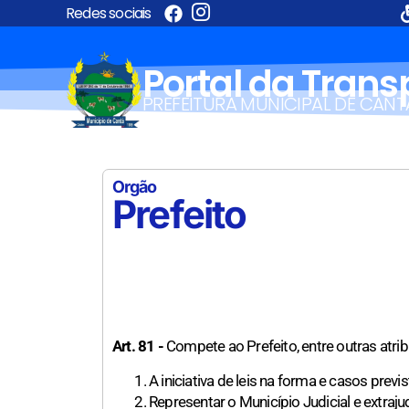
Redes sociais
Portal da Tran
PREFEITURA MUNICIPAL DE CANT
Orgão
Prefeito
Art. 81 -
Compete ao Prefeito, entre outras atrib
A iniciativa de leis na forma e casos previ
Representar o Município Judicial e extraju