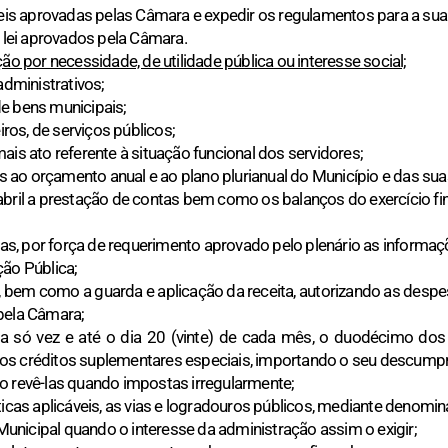
Leis aprovadas pelas Câmara e expedir os regulamentos para a sua 
e lei aprovados pela Câmara.
ão por necessidade, de utilidade pública ou interesse social;
administrativos;
 de bens municipais;
iros, de serviços públicos;
ais ato referente à situação funcional dos servidores;
os ao orçamento anual e ao plano plurianual do Município e das sua
abril a prestação de contas bem como os balanços do exercício fi
dias, por força de requerimento aprovado pelo plenário as informa
ção Pública;
, bem como a guarda e aplicação da receita, autorizando as desp
pela Câmara;
a só vez e até o dia 20 (vinte) de cada mês, o duodécimo do
os créditos suplementares especiais, importando o seu descump
o revê-las quando impostas irregularmente;
sticas aplicáveis, as vias e logradouros públicos, mediante denom
nicipal quando o interesse da administração assim o exigir;