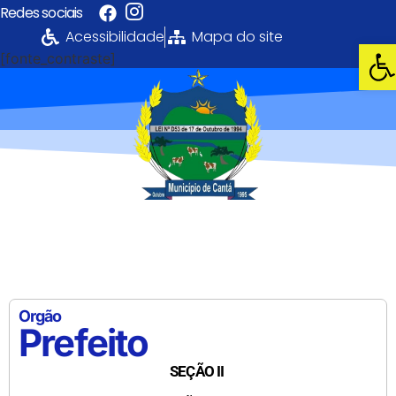
Redes sociais
Acessibilidade
Mapa do site
Abri
[fonte_contraste]
Portal da
Transparência
PREFEITURA MUNICIPAL DE CANTÁ
Orgão
Prefeito
SEÇÃO II