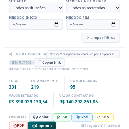
SITUAÇÃO
SECRETARIA DE ORIGEM
PERÍODO INÍCIO
PERÍODO FIM
✕ Limpar filtros
LINK DA CONSULTA
https://transparencia.canta.rr.gov.br/processos-admin/
Copiar link
SEM FILTROS
Envie o link e a consulta será reproduzida exatamente
TOTAL
EM ANDAMENTO
HOMOLOGADOS
331
219
95
VALOR ESTIMADO
VALOR CONTRATADO
R$ 390.029.130,54
R$ 140.298.261,85
Copiar
CSV
Excel
JSON
EXPORTAR:
PDF
Imprimir
331 registro(s) filtrado(s)