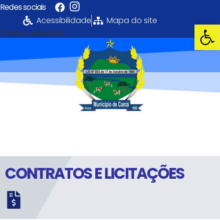
Redes sociais
Acessibilidade
Mapa do site
Abrir 
[fonte_contraste]
Portal da
Transparência
PREFEITURA MUNICIPAL DE CANTÁ
CONTRATOS E LICITAÇÕES