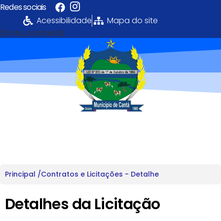
Redes sociais
Acessibilidade
Mapa do site
[fonte_contraste]
Portal da
Transparência
PREFEITURA MUNICIPAL DE CANTÁ
Principal /
Contratos e Licitações - Detalhe
Detalhes da Licitação