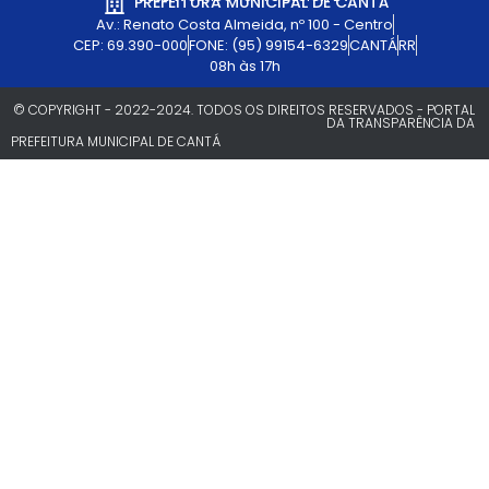
PREFEITURA MUNICIPAL DE CANTÁ
Av.: Renato Costa Almeida, nº 100 - Centro
CEP: 69.390-000
FONE: (95) 99154-6329
CANTÁ
RR
08h às 17h
© COPYRIGHT - 2022-2024. TODOS OS DIREITOS RESERVADOS - PORTAL
DA TRANSPARÊNCIA DA
PREFEITURA MUNICIPAL DE CANTÁ