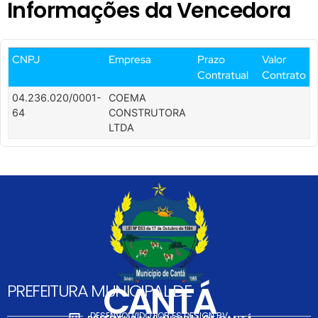
Informações da Vencedora
CNPJ
Empresa
Prazo
Valor
Contratual
Contrato
04.236.020/0001-
COEMА
64
СONSTRUTORA
LTDA
CANTÁ
PREFEITURA MUNICIPAL DE
DESENVOLVIDO POR FS DESIGN BV