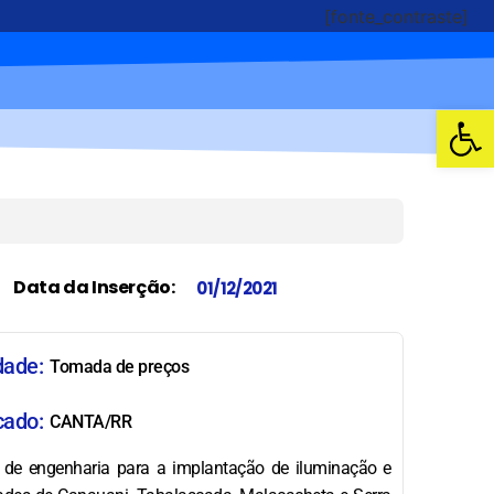
[fonte_contraste]
Abrir 
Data da Inserção:
01/12/2021
dade:
Tomada de preços
cado:
CANTA/RR
 de engenharia para a implantação de iluminação e