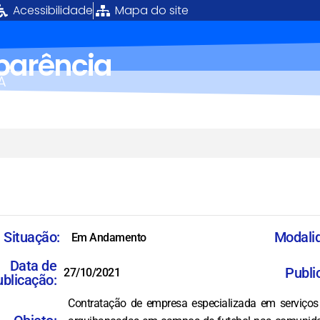
Acessibilidade
Mapa do site
sparência
Á
Situação:
Modali
Em Andamento
Data de
Publi
27/10/2021
blicação:
Contratação de empresa especializada em serviços