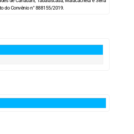
des de Canauani, Tabalascada, Malacacheta e Serra
jeto do Convênio n° 888155/2019.