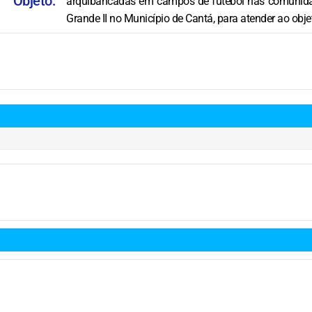
Objeto:
arquibancadas em campos de futebol nas comunida
Grande II no Município de Cantá, para atender ao ob