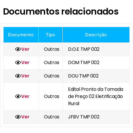
Documentos relacionados
Documento
Tipo
Descrição
Ver
Outros
D.O.E TMP 002
Ver
Outros
DOM TMP 002
Ver
Outros
DOU TMP 002
Edital Pronto da Tomada
Ver
Outros
de Preço 02 Eletrificação
Rural
Ver
Outros
JFBV TMP 002