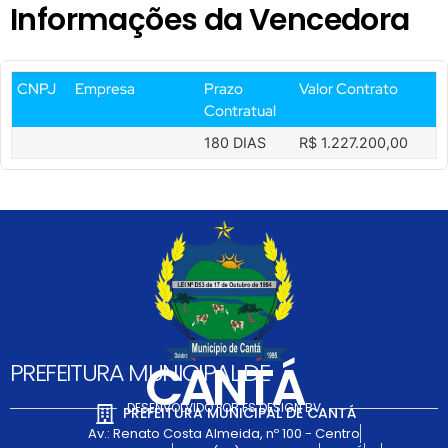
Informações da Vencedora
CNPJ
Empresa
Prazo
Valor Contrato
Contratual
180 DIAS
R$ 1.227.200,00
CANTÁ
PREFEITURA MUNICIPAL DE
DESENVOLVIDO POR FS DESIGN BV
PREFEITURA MUNICIPAL DE CANTÁ
Av.: Renato Costa Almeida, nº 100 - Centro