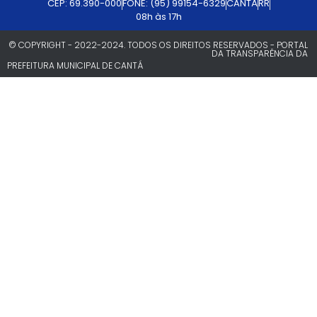
CEP: 69.390-000
FONE: (95) 99154-6329
CANTÁ
RR
08h às 17h
© COPYRIGHT - 2022-2024. TODOS OS DIREITOS RESERVADOS - PORTAL
DA TRANSPARÊNCIA DA
PREFEITURA MUNICIPAL DE CANTÁ