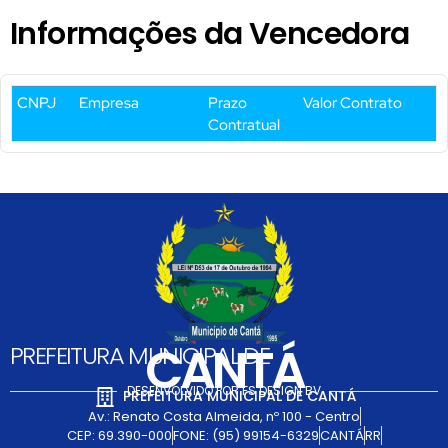
Informações da Vencedora
CNPJ
Empresa
Prazo
Valor Contrato
Contratual
CANTÁ
PREFEITURA MUNICIPAL DE
DESENVOLVIDO POR FS DESIGN BV
PREFEITURA MUNICIPAL DE CANTÁ
Av.: Renato Costa Almeida, nº 100 - Centro
CEP: 69.390-000
FONE: (95) 99154-6329
CANTÁ
RR