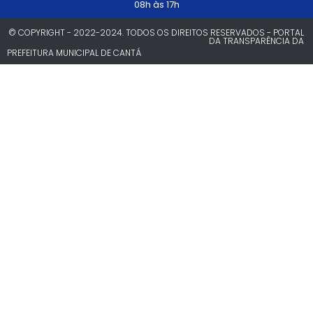
08h às 17h
© COPYRIGHT - 2022-2024. TODOS OS DIREITOS RESERVADOS - PORTAL
DA TRANSPARÊNCIA DA
PREFEITURA MUNICIPAL DE CANTÁ