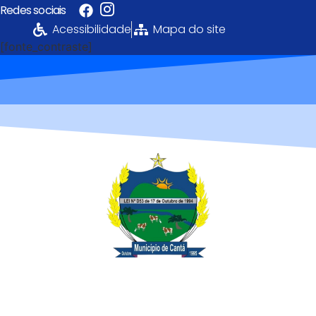
Redes sociais
Acessibilidade
Mapa do site
[fonte_contraste]
Portal da
Transparência
PREFEITURA MUNICIPAL DE CANTÁ