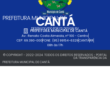
CANTÁ
PREFEITURA MUNICIPAL DE
DESENVOLVIDO POR FS DESIGN BV
PREFEITURA MUNICIPAL DE CANTÁ
Av.: Renato Costa Almeida, nº 100 - Centro
CEP: 69.390-000
FONE: (95) 99154-6329
CANTÁ
RR
08h às 17h
© COPYRIGHT - 2022-2024. TODOS OS DIREITOS RESERVADOS - PORTAL
DA TRANSPARÊNCIA DA
PREFEITURA MUNICIPAL DE CANTÁ